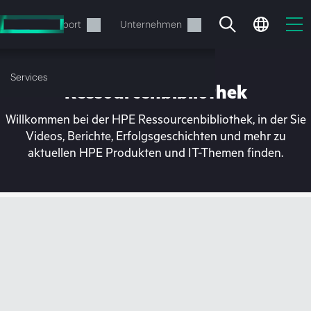
Zum
Hauptinhalt
rvices
Support
Unternehmen
wechseln
Services
Ressourcenbibliothek
Willkommen bei der HPE Ressourcenbibliothek, in der Sie
Videos, Berichte, Erfolgsgeschichten und mehr zu
aktuellen HPE Produkten und IT-Themen finden.
Ihr Warenkorb ist aktuell
leer
Besuchen Sie den HPE Store zum Stöbern,
Konfigurieren und Bestellen.