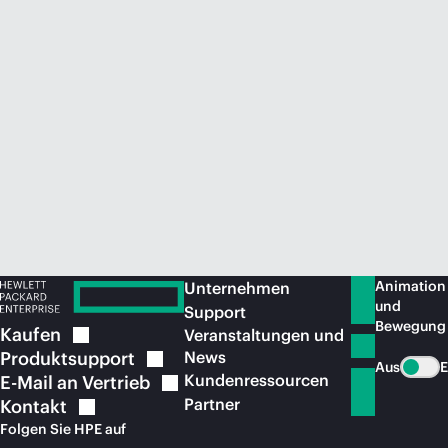
Jetzt kaufen
Animation
Unternehmen
und
Support
Bewegung
Kaufen
Veranstaltungen und
Produktsupport
News
Aus
E
Kundenressourcen
E-Mail an
Vertrieb
Partner
Kontakt
Folgen Sie HPE auf