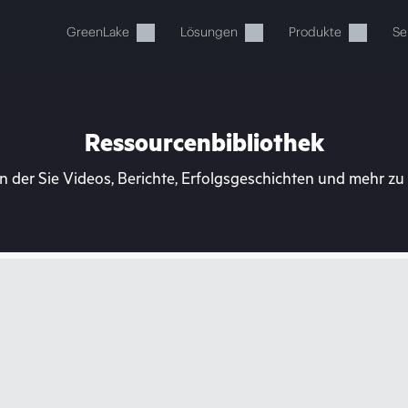
GreenLake
Lösungen
Produkte
Se
Ressourcenbibliothek
n der Sie Videos, Berichte, Erfolgsgeschichten und mehr z
Ihr Warenkorb ist aktuell leer
 Sie den HPE Store zum Stöbern, Konfigurieren und B
Jetzt kaufen