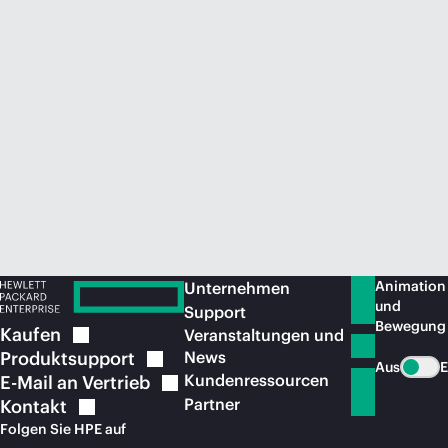
Jetzt kaufen
Animation
Unternehmen
und
Support
Bewegung
Kaufen
Veranstaltungen und
Produktsupport
News
Aus
E
Kundenressourcen
E-Mail an
Vertrieb
Partner
Kontakt
Folgen Sie HPE auf