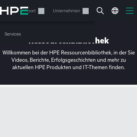
Zum
Hauptinhalt
rvices
Support
Unternehmen
wechseln
Services
Ressourcenbibliothek
Willkommen bei der HPE Ressourcenbibliothek, in der Sie
Videos, Berichte, Erfolgsgeschichten und mehr zu
aktuellen HPE Produkten und IT-Themen finden.
Ihr Warenkorb ist aktuell
leer
Besuchen Sie den HPE Store zum Stöbern,
Konfigurieren und Bestellen.