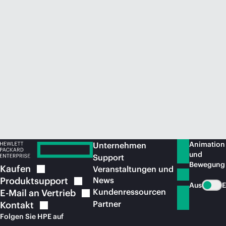
Jetzt kaufen
Animation
Unternehmen
und
Support
Bewegung
Kaufen
Veranstaltungen und
Produktsupport
News
Aus
E
Kundenressourcen
E-Mail an
Vertrieb
Partner
Kontakt
Folgen Sie HPE auf