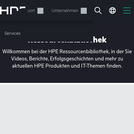
Zum
Hauptinhalt
rvices
Support
Unternehmen
wechseln
Services
Ressourcenbibliothek
Willkommen bei der HPE Ressourcenbibliothek, in der Sie
Videos, Berichte, Erfolgsgeschichten und mehr zu
aktuellen HPE Produkten und IT-Themen finden.
Ihr Warenkorb ist aktuell
leer
Besuchen Sie den HPE Store zum Stöbern,
Konfigurieren und Bestellen.