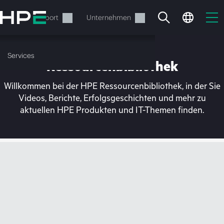
Zum
Hauptinhalt
rvices
Support
Unternehmen
wechseln
Services
Ressourcenbibliothek
Willkommen bei der HPE Ressourcenbibliothek, in der Sie
Videos, Berichte, Erfolgsgeschichten und mehr zu
aktuellen HPE Produkten und IT-Themen finden.
Ihr Warenkorb ist aktuell
leer
Besuchen Sie den HPE Store zum Stöbern,
Konfigurieren und Bestellen.