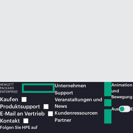
Jetzt kaufen
Animation
Unternehmen
und
Support
Bewegung
Kaufen
Veranstaltungen und
Produktsupport
News
Aus
E
Kundenressourcen
E-Mail an
Vertrieb
Partner
Kontakt
Folgen Sie HPE auf