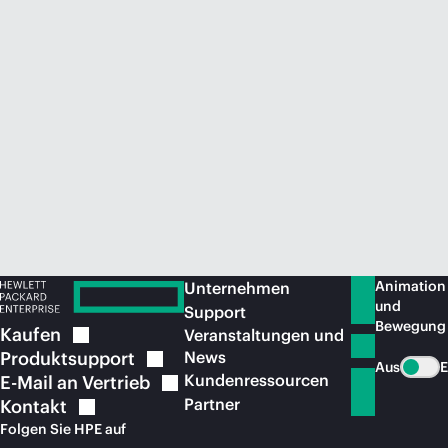
Jetzt kaufen
Animation
Unternehmen
und
Support
Bewegung
Kaufen
Veranstaltungen und
Produktsupport
News
Aus
E
Kundenressourcen
E-Mail an
Vertrieb
Partner
Kontakt
Folgen Sie HPE auf