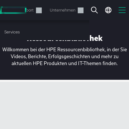
Zum
Hauptinhalt
rvices
Support
Unternehmen
wechseln
Services
Ressourcenbibliothek
Willkommen bei der HPE Ressourcenbibliothek, in der Sie
Videos, Berichte, Erfolgsgeschichten und mehr zu
aktuellen HPE Produkten und IT-Themen finden.
Ihr Warenkorb ist aktuell
leer
Besuchen Sie den HPE Store zum Stöbern,
Konfigurieren und Bestellen.