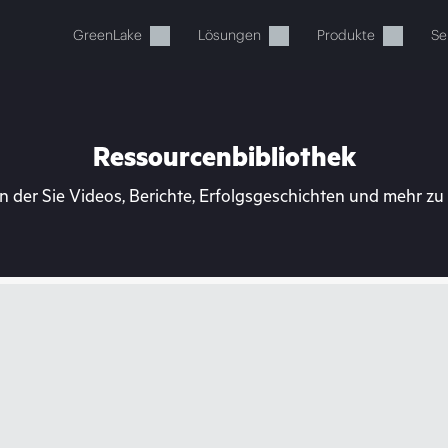
GreenLake
Lösungen
Produkte
Se
Ressourcenbibliothek
n der Sie Videos, Berichte, Erfolgsgeschichten und mehr z
Ihr Warenkorb ist aktuell leer
 Sie den HPE Store zum Stöbern, Konfigurieren und B
Jetzt kaufen