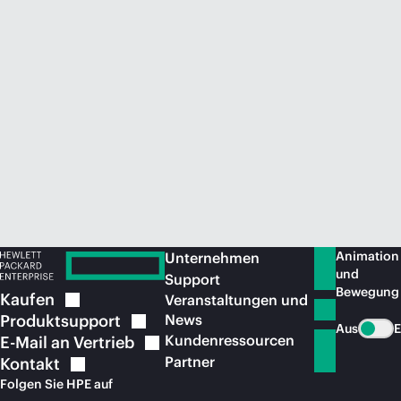
Jetzt kaufen
Animation
Unternehmen
und
Support
Bewegung
Kaufen
Veranstaltungen und
Produktsupport
News
Aus
E
Kundenressourcen
E-Mail an
Vertrieb
Partner
Kontakt
Folgen Sie HPE auf