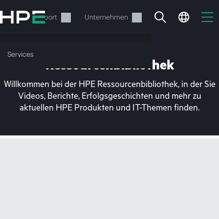
Zum
Hauptinhalt
rvices
Support
Unternehmen
wechseln
Services
Ressourcenbibliothek
Willkommen bei der HPE Ressourcenbibliothek, in der Sie
Videos, Berichte, Erfolgsgeschichten und mehr zu
aktuellen HPE Produkten und IT-Themen finden.
Ihr Warenkorb ist aktuell
leer
Besuchen Sie den HPE Store zum Stöbern,
Konfigurieren und Bestellen.