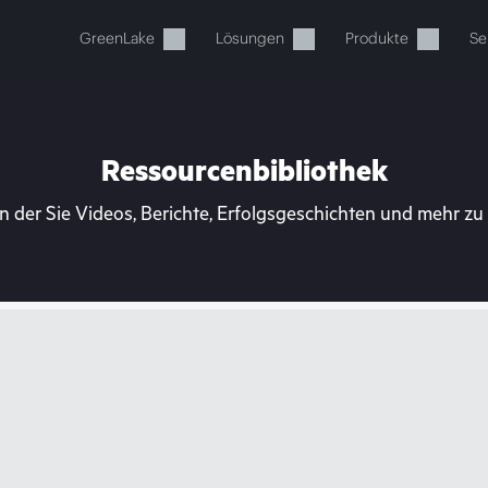
GreenLake
Lösungen
Produkte
Se
Ressourcenbibliothek
n der Sie Videos, Berichte, Erfolgsgeschichten und mehr z
Ihr Warenkorb ist aktuell leer
 Sie den HPE Store zum Stöbern, Konfigurieren und B
Jetzt kaufen