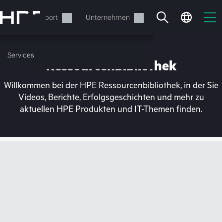
Zum
Hauptinhalt
rvices
Support
Unternehmen
wechseln
Services
Ressourcenbibliothek
Willkommen bei der HPE Ressourcenbibliothek, in der Sie
Videos, Berichte, Erfolgsgeschichten und mehr zu
aktuellen HPE Produkten und IT-Themen finden.
Ihr Warenkorb ist aktuell
leer
Besuchen Sie den HPE Store zum Stöbern,
Konfigurieren und Bestellen.