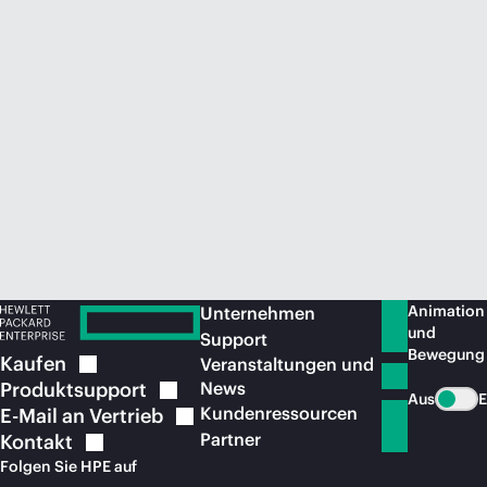
Jetzt kaufen
Animation
Unternehmen
und
Support
Bewegung
Kaufen
Veranstaltungen und
Produktsupport
News
Aus
E
Kundenressourcen
E-Mail an
Vertrieb
Partner
Kontakt
Folgen Sie HPE auf