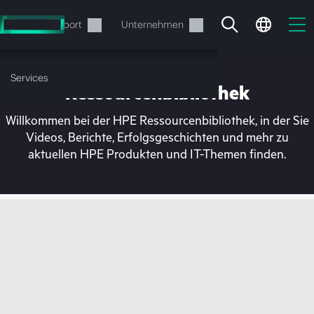
Zum
Hauptinhalt
rvices
Support
Unternehmen
wechseln
Services
Ressourcenbibliothek
Willkommen bei der HPE Ressourcenbibliothek, in der Sie
Videos, Berichte, Erfolgsgeschichten und mehr zu
aktuellen HPE Produkten und IT-Themen finden.
Ihr Warenkorb ist aktuell
leer
Besuchen Sie den HPE Store zum Stöbern,
Konfigurieren und Bestellen.