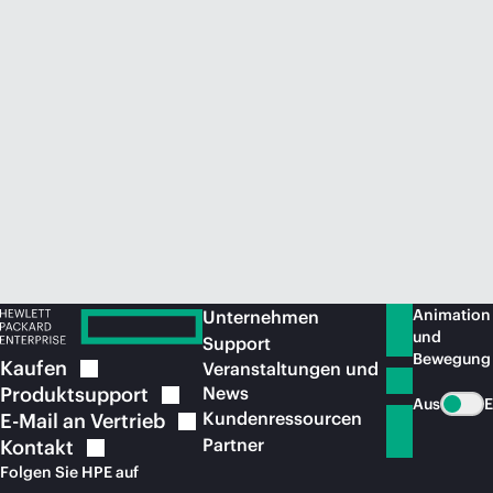
Jetzt kaufen
Animation
Unternehmen
und
Support
Bewegung
Kaufen
Veranstaltungen und
Produktsupport
News
Aus
E
Kundenressourcen
E-Mail an
Vertrieb
Partner
Kontakt
Folgen Sie HPE auf