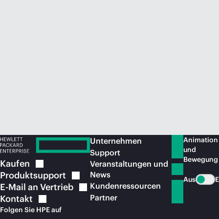
Jetzt kaufen
Animation
Unternehmen
und
Support
Bewegung
Kaufen
Veranstaltungen und
Produktsupport
News
Aus
E
Kundenressourcen
E-Mail an
Vertrieb
Partner
Kontakt
Folgen Sie HPE auf