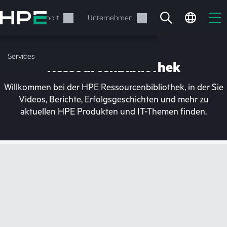
Zum
Hauptinhalt
rvices
Support
Unternehmen
wechseln
Services
Ressourcenbibliothek
Willkommen bei der HPE Ressourcenbibliothek, in der Sie
Videos, Berichte, Erfolgsgeschichten und mehr zu
aktuellen HPE Produkten und IT-Themen finden.
Ihr Warenkorb ist aktuell
leer
Besuchen Sie den HPE Store zum Stöbern,
Konfigurieren und Bestellen.