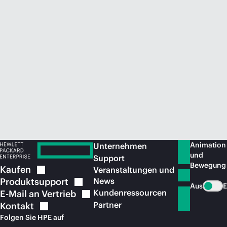
Jetzt kaufen
Animation
Unternehmen
und
Support
Bewegung
Kaufen
Veranstaltungen und
Produktsupport
News
Aus
E
Kundenressourcen
E-Mail an
Vertrieb
Partner
Kontakt
Folgen Sie HPE auf