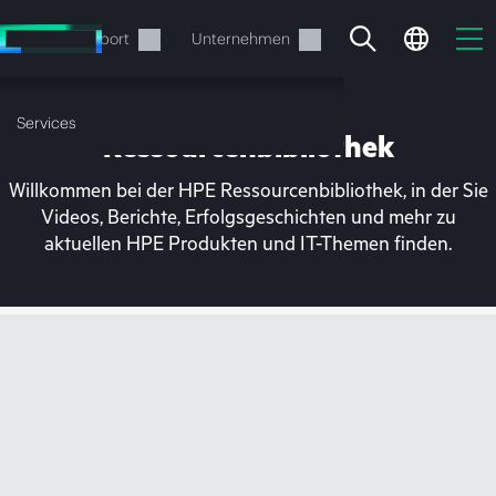
Zum
Hauptinhalt
rvices
Support
Unternehmen
wechseln
Services
Ressourcenbibliothek
Willkommen bei der HPE Ressourcenbibliothek, in der Sie
Videos, Berichte, Erfolgsgeschichten und mehr zu
aktuellen HPE Produkten und IT-Themen finden.
Ihr Warenkorb ist aktuell
leer
Besuchen Sie den HPE Store zum Stöbern,
Konfigurieren und Bestellen.