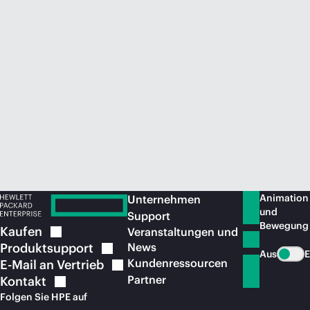
Jetzt kaufen
Animation
Unternehmen
und
Support
Bewegung
Kaufen
Veranstaltungen und
Produktsupport
News
Aus
E
Kundenressourcen
E-Mail an
Vertrieb
Partner
Kontakt
Folgen Sie HPE auf