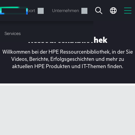
Zum
Hauptinhalt
rvices
Support
Unternehmen
wechseln
Services
Ressourcenbibliothek
Willkommen bei der HPE Ressourcenbibliothek, in der Sie
Videos, Berichte, Erfolgsgeschichten und mehr zu
aktuellen HPE Produkten und IT-Themen finden.
Ihr Warenkorb ist aktuell
leer
Besuchen Sie den HPE Store zum Stöbern,
Konfigurieren und Bestellen.