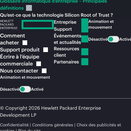
Glossaire informatique d’entreprise – Principales
définitions
Qu’est-ce que la technologie Silicon Root of Trust ?
Animation et
Entreprise
mouvement
Support
Comment
Événements
Désactivé
Activ
acheter
et actualités
Ressources
Support
produit
client
Écrire à l’équipe
Partenaires
commerciale
Nous
contacter
Animation et mouvement
Désactivé
Activé
© Copyright 2026 Hewlett Packard Enterprise
Development LP
Confidentialité
Conditions générales
Choix des publicités et
cookies
Plan du site