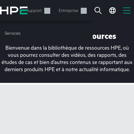
Accéder
au
Services
Support
Entreprise
contenu
principal
Services
Bibliothèque de ressources
Bienvenue dans la bibliothèque de ressources HPE, où
vous pourrez consulter des vidéos, des rapports, des
études de cas et bien d’autres contenus se rapportant aux
derniers produits HPE et à notre actualité informatique.
Votre panier est
actuellement vide
Rendez-vous dans la boutique HPE pour
découvrir, configurer et commander.