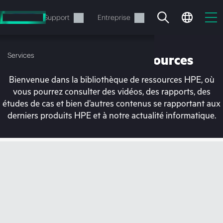
Accéder
au
Services
Support
Entreprise
contenu
principal
Services
Bibliothèque de ressources
Bienvenue dans la bibliothèque de ressources HPE, où
vous pourrez consulter des vidéos, des rapports, des
études de cas et bien d’autres contenus se rapportant aux
derniers produits HPE et à notre actualité informatique.
Votre panier est
actuellement vide
Rendez-vous dans la boutique HPE pour
découvrir, configurer et commander.