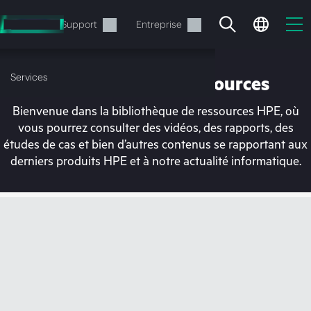
Accéder
au
Services
Support
Entreprise
contenu
principal
Services
Bibliothèque de ressources
Bienvenue dans la bibliothèque de ressources HPE, où
vous pourrez consulter des vidéos, des rapports, des
études de cas et bien d’autres contenus se rapportant aux
derniers produits HPE et à notre actualité informatique.
Votre panier est
actuellement vide
Rendez-vous dans la boutique HPE pour
découvrir, configurer et commander.