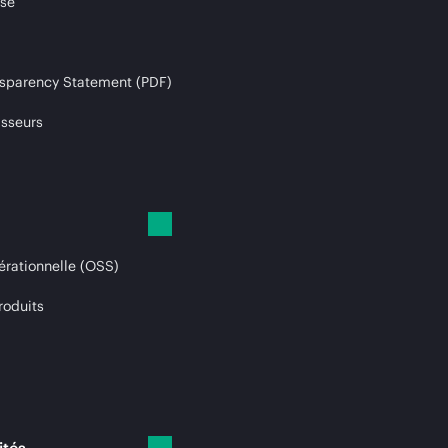
ise
sparency Statement (PDF)
isseurs
érationnelle (OSS)
roduits