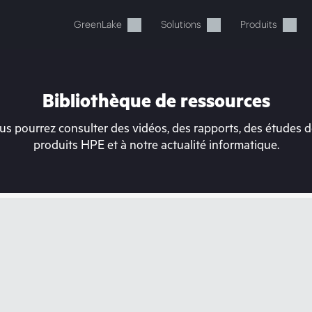
GreenLake
Solutions
Produits
Bibliothèque de ressources
s pourrez consulter des vidéos, des rapports, des études de
produits HPE et à notre actualité informatique.
tre panier est actuellement v
 dans la boutique HPE pour découvrir, configurer e
Acheter maintenant