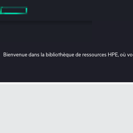
Accéder
au
contenu
principal
Bienvenue dans la bibliothèque de ressources HPE, où vou
Vo
Rendez-vous