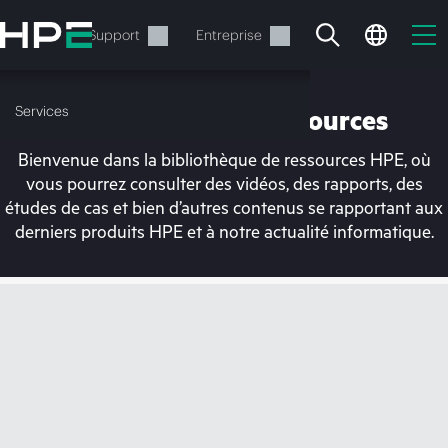
Accéder
au
Services
Support
Entreprise
contenu
principal
Services
Bibliothèque de ressources
Bienvenue dans la bibliothèque de ressources HPE, où
vous pourrez consulter des vidéos, des rapports, des
études de cas et bien d’autres contenus se rapportant aux
derniers produits HPE et à notre actualité informatique.
Votre panier est
actuellement vide
Rendez-vous dans la boutique HPE pour
découvrir, configurer et commander.