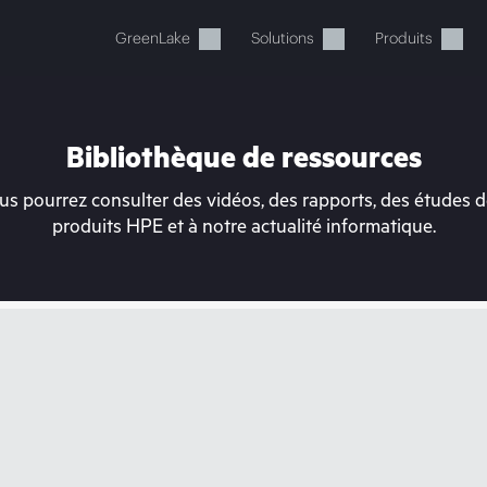
GreenLake
Solutions
Produits
Bibliothèque de ressources
s pourrez consulter des vidéos, des rapports, des études de
produits HPE et à notre actualité informatique.
tre panier est actuellement v
 dans la boutique HPE pour découvrir, configurer e
Acheter maintenant