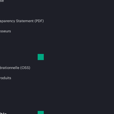
ise
sparency Statement (PDF)
isseurs
érationnelle (OSS)
roduits