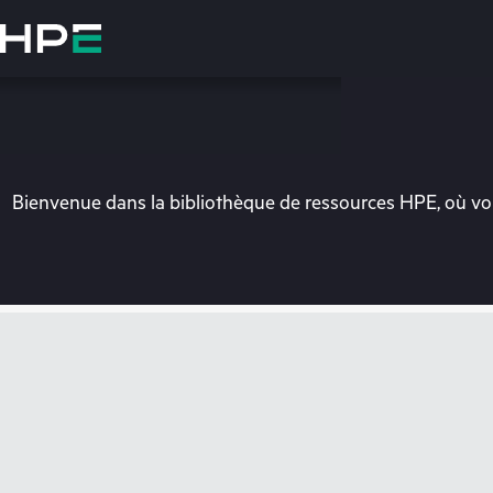
Accéder
au
contenu
principal
Bienvenue dans la bibliothèque de ressources HPE, où vou
Vo
Rendez-vous