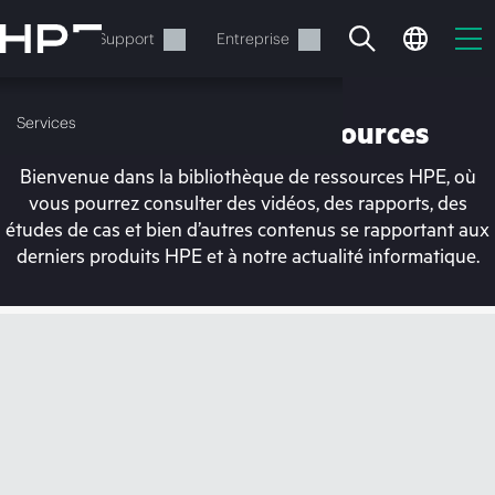
Accéder
au
Services
Support
Entreprise
contenu
principal
Services
Bibliothèque de ressources
Bienvenue dans la bibliothèque de ressources HPE, où
vous pourrez consulter des vidéos, des rapports, des
études de cas et bien d’autres contenus se rapportant aux
derniers produits HPE et à notre actualité informatique.
Votre panier est
actuellement vide
Rendez-vous dans la boutique HPE pour
découvrir, configurer et commander.