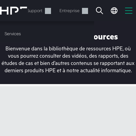
Accéder
au
Services
Support
Entreprise
contenu
principal
Services
Bibliothèque de ressources
Bienvenue dans la bibliothèque de ressources HPE, où
vous pourrez consulter des vidéos, des rapports, des
études de cas et bien d’autres contenus se rapportant aux
derniers produits HPE et à notre actualité informatique.
Votre panier est
actuellement vide
Rendez-vous dans la boutique HPE pour
découvrir, configurer et commander.