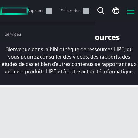
Accéder
au
Services
Support
Entreprise
contenu
principal
Services
Bibliothèque de ressources
Bienvenue dans la bibliothèque de ressources HPE, où
vous pourrez consulter des vidéos, des rapports, des
études de cas et bien d’autres contenus se rapportant aux
derniers produits HPE et à notre actualité informatique.
Votre panier est
actuellement vide
Rendez-vous dans la boutique HPE pour
découvrir, configurer et commander.