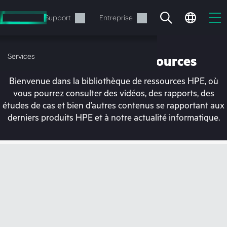
Accéder
au
Services
Support
Entreprise
contenu
principal
Services
Bibliothèque de ressources
Bienvenue dans la bibliothèque de ressources HPE, où
vous pourrez consulter des vidéos, des rapports, des
études de cas et bien d’autres contenus se rapportant aux
derniers produits HPE et à notre actualité informatique.
Votre panier est
actuellement vide
Rendez-vous dans la boutique HPE pour
découvrir, configurer et commander.