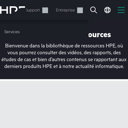
Accéder
au
Services
Support
Entreprise
contenu
principal
Services
Bibliothèque de ressources
Bienvenue dans la bibliothèque de ressources HPE, où
vous pourrez consulter des vidéos, des rapports, des
études de cas et bien d’autres contenus se rapportant aux
derniers produits HPE et à notre actualité informatique.
Votre panier est
actuellement vide
Rendez-vous dans la boutique HPE pour
découvrir, configurer et commander.