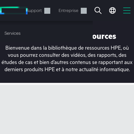
Accéder
au
Services
Support
Entreprise
contenu
principal
Services
Bibliothèque de ressources
Bienvenue dans la bibliothèque de ressources HPE, où
vous pourrez consulter des vidéos, des rapports, des
études de cas et bien d’autres contenus se rapportant aux
derniers produits HPE et à notre actualité informatique.
Votre panier est
actuellement vide
Rendez-vous dans la boutique HPE pour
découvrir, configurer et commander.