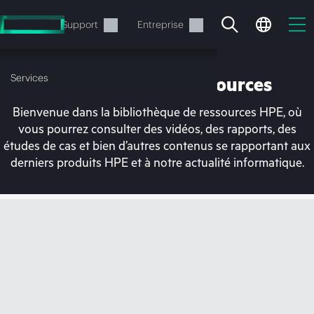
Accéder
au
Services
Support
Entreprise
contenu
principal
Services
Bibliothèque de ressources
Bienvenue dans la bibliothèque de ressources HPE, où
vous pourrez consulter des vidéos, des rapports, des
études de cas et bien d’autres contenus se rapportant aux
derniers produits HPE et à notre actualité informatique.
Votre panier est
actuellement vide
Rendez-vous dans la boutique HPE pour
découvrir, configurer et commander.