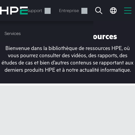
Accéder
au
Services
Support
Entreprise
contenu
principal
Services
Bibliothèque de ressources
Bienvenue dans la bibliothèque de ressources HPE, où
vous pourrez consulter des vidéos, des rapports, des
études de cas et bien d’autres contenus se rapportant aux
derniers produits HPE et à notre actualité informatique.
Votre panier est
actuellement vide
Rendez-vous dans la boutique HPE pour
découvrir, configurer et commander.