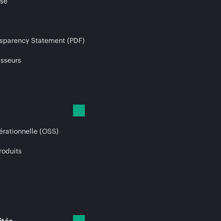
ise
sparency Statement (PDF)
isseurs
érationnelle (OSS)
roduits