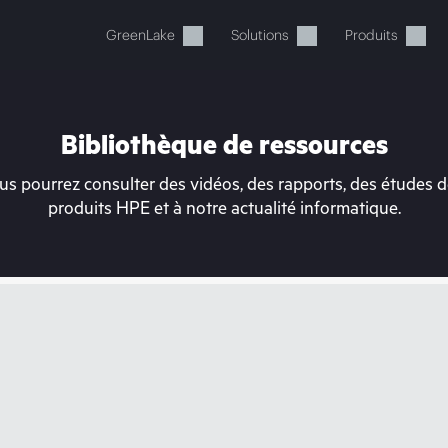
GreenLake
Solutions
Produits
Bibliothèque de ressources
s pourrez consulter des vidéos, des rapports, des études de
produits HPE et à notre actualité informatique.
tre panier est actuellement v
 dans la boutique HPE pour découvrir, configurer e
Acheter maintenant