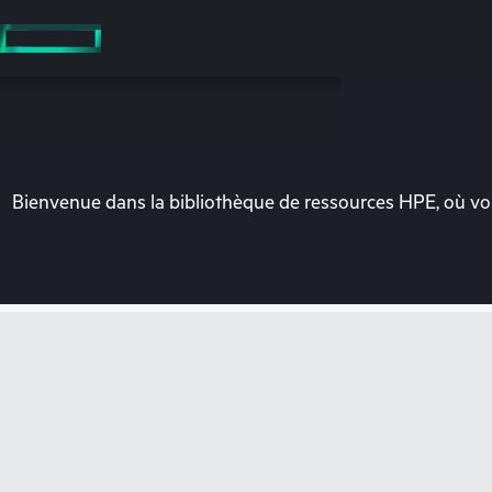
Accéder
au
contenu
principal
Bienvenue dans la bibliothèque de ressources HPE, où vou
Vo
Rendez-vous