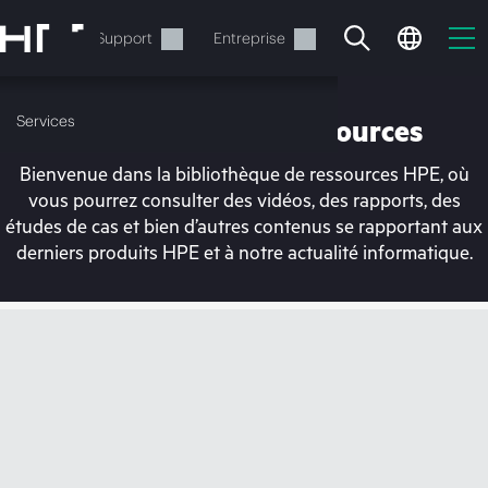
Accéder
au
Services
Support
Entreprise
contenu
principal
Services
Bibliothèque de ressources
Bienvenue dans la bibliothèque de ressources HPE, où
vous pourrez consulter des vidéos, des rapports, des
études de cas et bien d’autres contenus se rapportant aux
derniers produits HPE et à notre actualité informatique.
Votre panier est
actuellement vide
Rendez-vous dans la boutique HPE pour
découvrir, configurer et commander.