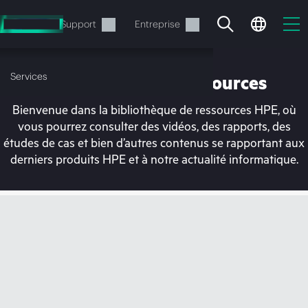
Accéder
au
Services
Support
Entreprise
contenu
principal
Services
Bibliothèque de ressources
Bienvenue dans la bibliothèque de ressources HPE, où
vous pourrez consulter des vidéos, des rapports, des
études de cas et bien d’autres contenus se rapportant aux
derniers produits HPE et à notre actualité informatique.
Votre panier est
actuellement vide
Rendez-vous dans la boutique HPE pour
découvrir, configurer et commander.