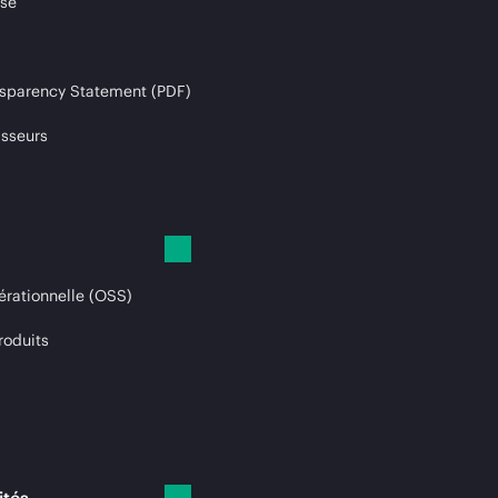
ise
sparency Statement (PDF)
isseurs
érationnelle (OSS)
roduits