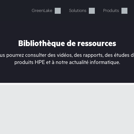
GreenLake
Solutions
Produits
Bibliothèque de ressources
s pourrez consulter des vidéos, des rapports, des études de
produits HPE et à notre actualité informatique.
tre panier est actuellement v
 dans la boutique HPE pour découvrir, configurer e
Acheter maintenant