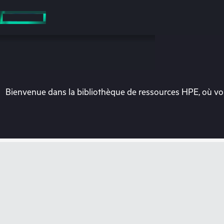
Accéder
au
contenu
principal
Bienvenue dans la bibliothèque de ressources HPE, où vou
Vo
Rendez-vous