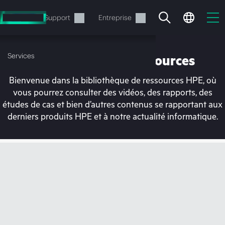
Accéder
au
Services
Support
Entreprise
contenu
principal
Services
Bibliothèque de ressources
Bienvenue dans la bibliothèque de ressources HPE, où
vous pourrez consulter des vidéos, des rapports, des
études de cas et bien d’autres contenus se rapportant aux
derniers produits HPE et à notre actualité informatique.
Votre panier est
actuellement vide
Rendez-vous dans la boutique HPE pour
découvrir, configurer et commander.