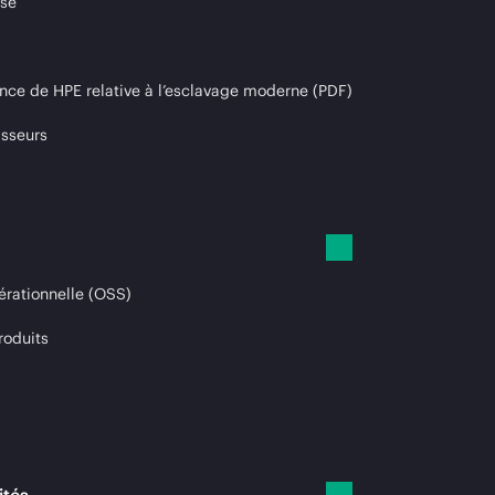
ise
nce de HPE relative à l’esclavage moderne (PDF)
isseurs
érationnelle (OSS)
roduits