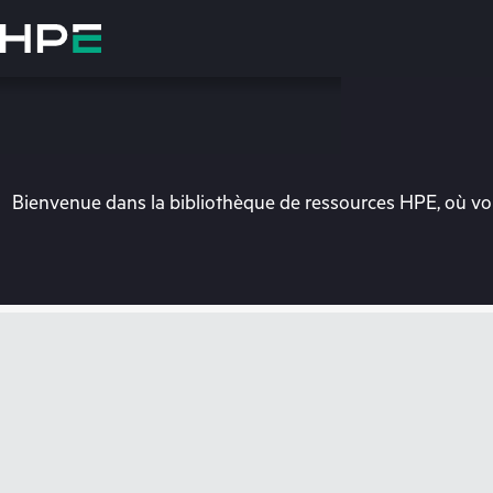
Accéder
au
contenu
principal
Bienvenue dans la bibliothèque de ressources HPE, où vou
Vo
Rendez-vous