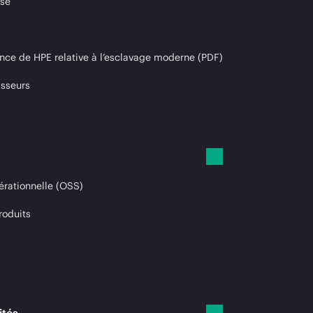
ise
nce de HPE relative à l’esclavage moderne (PDF)
isseurs
érationnelle (OSS)
roduits