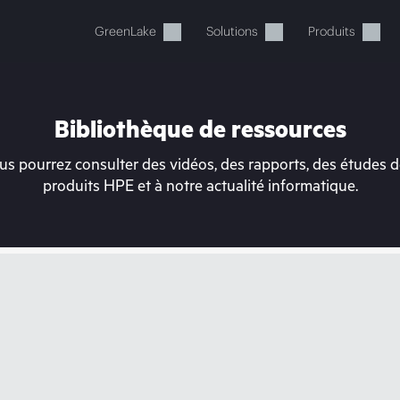
GreenLake
Solutions
Produits
Bibliothèque de ressources
s pourrez consulter des vidéos, des rapports, des études de
produits HPE et à notre actualité informatique.
tre panier est actuellement v
 dans la boutique HPE pour découvrir, configurer e
Acheter maintenant