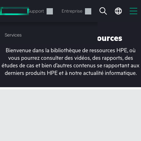
Accéder
au
Services
Support
Entreprise
contenu
principal
Services
Bibliothèque de ressources
Bienvenue dans la bibliothèque de ressources HPE, où
vous pourrez consulter des vidéos, des rapports, des
études de cas et bien d’autres contenus se rapportant aux
derniers produits HPE et à notre actualité informatique.
Votre panier est
actuellement vide
Rendez-vous dans la boutique HPE pour
découvrir, configurer et commander.