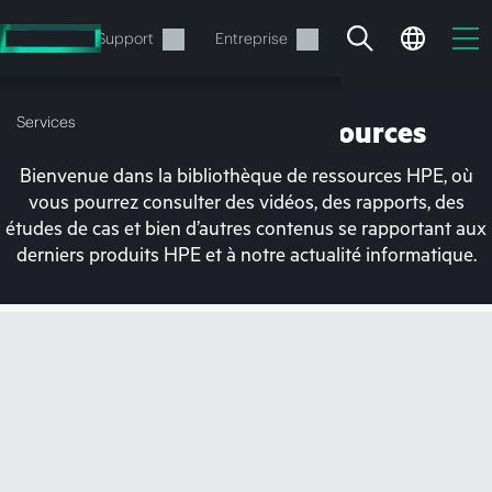
Accéder
au
Services
Support
Entreprise
contenu
principal
Services
Bibliothèque de ressources
Bienvenue dans la bibliothèque de ressources HPE, où
vous pourrez consulter des vidéos, des rapports, des
études de cas et bien d’autres contenus se rapportant aux
derniers produits HPE et à notre actualité informatique.
Votre panier est
actuellement vide
Rendez-vous dans la boutique HPE pour
découvrir, configurer et commander.