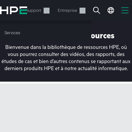
Accéder
au
Services
Support
Entreprise
contenu
principal
Services
Bibliothèque de ressources
Bienvenue dans la bibliothèque de ressources HPE, où
vous pourrez consulter des vidéos, des rapports, des
études de cas et bien d’autres contenus se rapportant aux
derniers produits HPE et à notre actualité informatique.
Votre panier est
actuellement vide
Rendez-vous dans la boutique HPE pour
découvrir, configurer et commander.