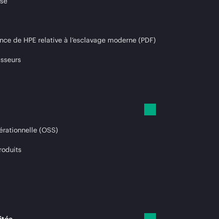
ise
nce de HPE relative à l’esclavage moderne (PDF)
isseurs
érationnelle (OSS)
roduits