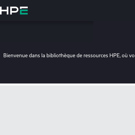
Accéder
au
contenu
principal
Bienvenue dans la bibliothèque de ressources HPE, où vou
Vo
Rendez-vous