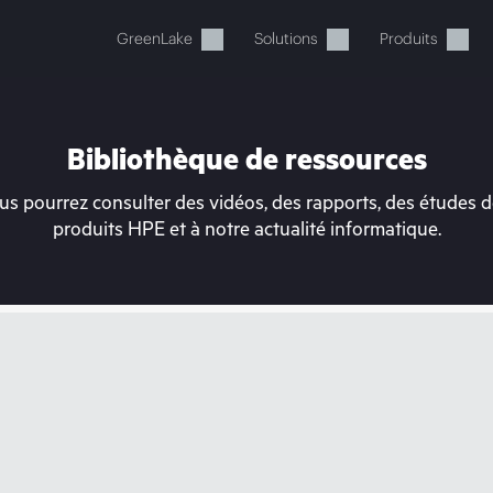
GreenLake
Solutions
Produits
Bibliothèque de ressources
s pourrez consulter des vidéos, des rapports, des études de
produits HPE et à notre actualité informatique.
tre panier est actuellement v
 dans la boutique HPE pour découvrir, configurer e
Acheter maintenant