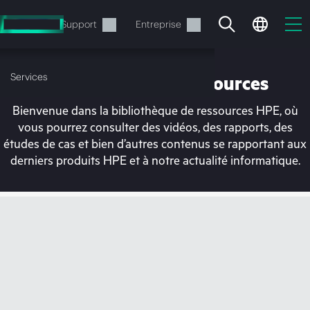
Accéder
au
Services
Support
Entreprise
contenu
principal
Services
Bibliothèque de ressources
Bienvenue dans la bibliothèque de ressources HPE, où
vous pourrez consulter des vidéos, des rapports, des
études de cas et bien d’autres contenus se rapportant aux
derniers produits HPE et à notre actualité informatique.
Votre panier est
actuellement vide
Rendez-vous dans la boutique HPE pour
découvrir, configurer et commander.