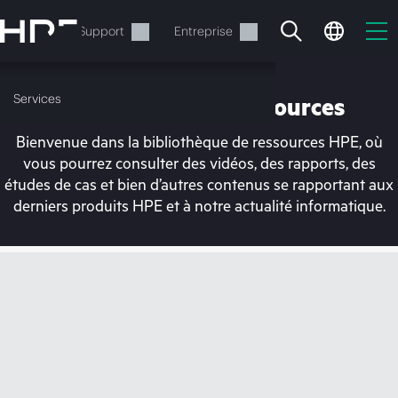
Accéder
au
Services
Support
Entreprise
contenu
principal
Services
Bibliothèque de ressources
Bienvenue dans la bibliothèque de ressources HPE, où
vous pourrez consulter des vidéos, des rapports, des
études de cas et bien d’autres contenus se rapportant aux
derniers produits HPE et à notre actualité informatique.
Votre panier est
actuellement vide
Rendez-vous dans la boutique HPE pour
découvrir, configurer et commander.