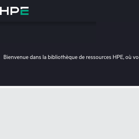
Accéder
au
contenu
principal
Bienvenue dans la bibliothèque de ressources HPE, où vou
Vo
Rendez-vous