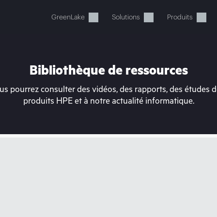
GreenLake
Solutions
Produits
Bibliothèque de ressources
s pourrez consulter des vidéos, des rapports, des études de
produits HPE et à notre actualité informatique.
tre panier est actuellement v
 dans la boutique HPE pour découvrir, configurer e
Acheter maintenant