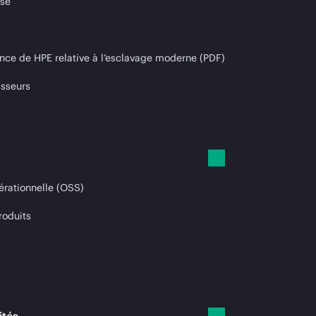
ise
nce de HPE relative à l’esclavage moderne (PDF)
isseurs
érationnelle (OSS)
roduits