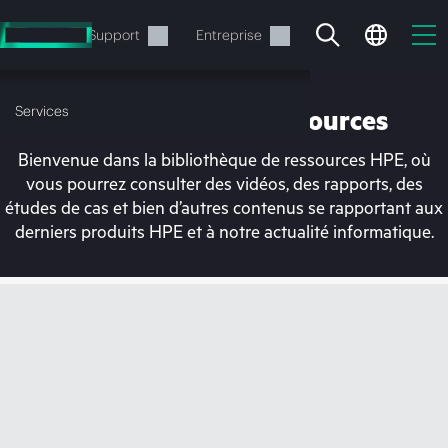
Accéder
au
Services
Support
Entreprise
contenu
principal
Services
Bibliothèque de ressources
Bienvenue dans la bibliothèque de ressources HPE, où
vous pourrez consulter des vidéos, des rapports, des
études de cas et bien d’autres contenus se rapportant aux
derniers produits HPE et à notre actualité informatique.
Votre panier est
actuellement vide
Rendez-vous dans la boutique HPE pour
découvrir, configurer et commander.