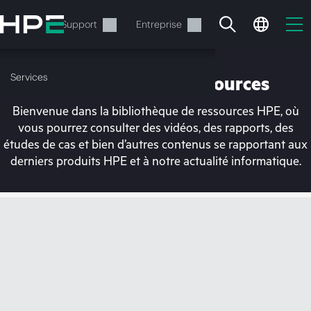
Accéder
au
Services
Support
Entreprise
contenu
principal
Services
Bibliothèque de ressources
Bienvenue dans la bibliothèque de ressources HPE, où
vous pourrez consulter des vidéos, des rapports, des
études de cas et bien d’autres contenus se rapportant aux
derniers produits HPE et à notre actualité informatique.
Votre panier est
actuellement vide
Rendez-vous dans la boutique HPE pour
découvrir, configurer et commander.