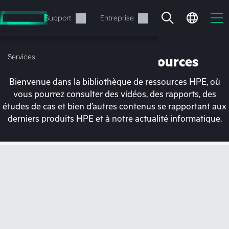
Accéder
au
Services
Support
Entreprise
contenu
principal
Services
Bibliothèque de ressources
Bienvenue dans la bibliothèque de ressources HPE, où
vous pourrez consulter des vidéos, des rapports, des
études de cas et bien d’autres contenus se rapportant aux
derniers produits HPE et à notre actualité informatique.
Votre panier est
actuellement vide
Rendez-vous dans la boutique HPE pour
découvrir, configurer et commander.