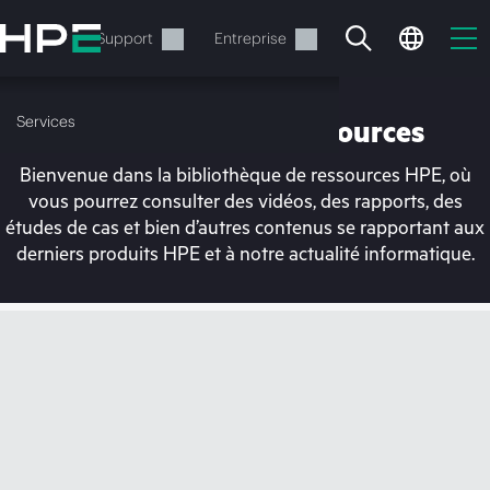
Accéder
au
Services
Support
Entreprise
contenu
principal
Services
Bibliothèque de ressources
Bienvenue dans la bibliothèque de ressources HPE, où
vous pourrez consulter des vidéos, des rapports, des
études de cas et bien d’autres contenus se rapportant aux
derniers produits HPE et à notre actualité informatique.
Votre panier est
actuellement vide
Rendez-vous dans la boutique HPE pour
découvrir, configurer et commander.