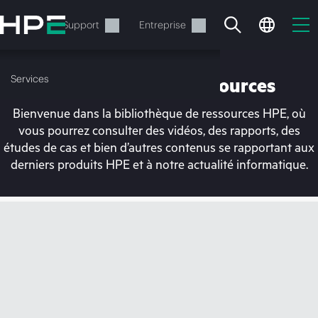
Accéder
au
Services
Support
Entreprise
contenu
principal
Services
Bibliothèque de ressources
Bienvenue dans la bibliothèque de ressources HPE, où
vous pourrez consulter des vidéos, des rapports, des
études de cas et bien d’autres contenus se rapportant aux
derniers produits HPE et à notre actualité informatique.
Votre panier est
actuellement vide
Rendez-vous dans la boutique HPE pour
découvrir, configurer et commander.