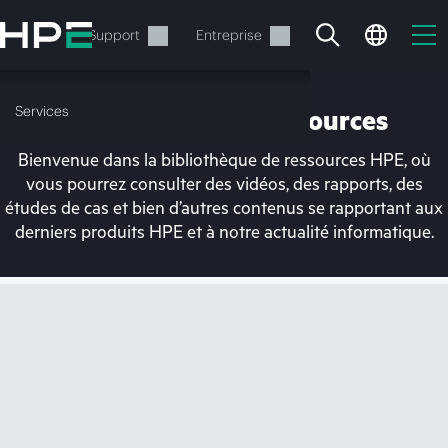
Accéder
au
Services
Support
Entreprise
contenu
principal
Services
Bibliothèque de ressources
Bienvenue dans la bibliothèque de ressources HPE, où
vous pourrez consulter des vidéos, des rapports, des
études de cas et bien d’autres contenus se rapportant aux
derniers produits HPE et à notre actualité informatique.
Votre panier est
actuellement vide
Rendez-vous dans la boutique HPE pour
découvrir, configurer et commander.