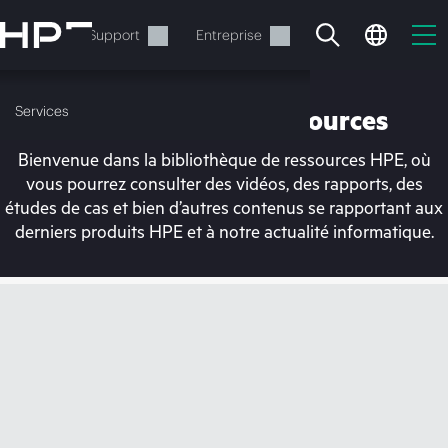
Accéder
au
Services
Support
Entreprise
contenu
principal
Services
Bibliothèque de ressources
Bienvenue dans la bibliothèque de ressources HPE, où
vous pourrez consulter des vidéos, des rapports, des
études de cas et bien d’autres contenus se rapportant aux
derniers produits HPE et à notre actualité informatique.
Votre panier est
actuellement vide
Rendez-vous dans la boutique HPE pour
découvrir, configurer et commander.